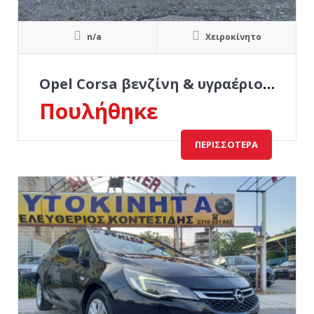
n/a
Χειροκίνητο
Opel Corsa βενζίνη & υγραέριο εργοστασιακό Πανόραμα οροφή
Πουλήθηκε
ΠΕΡΙΣΣΌΤΕΡΑ