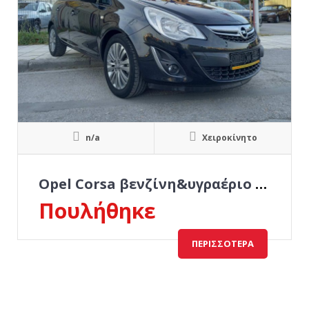
n/a
Χειροκίνητο
Opel Corsa βενζίνη&υγραέριο εργοστασίου
Πουλήθηκε
ΠΕΡΙΣΣΌΤΕΡΑ